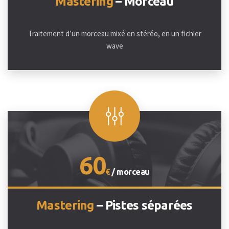
Mastering
– Morceau
Traitement d’un morceau mixé en stéréo, en un fichier
wave
60
€
/ morceau
Mastering
– Pistes séparées